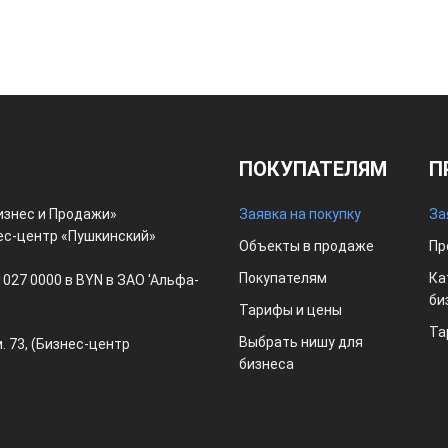
ПОКУПАТЕЛЯМ
П
изнес и Продажи»
Заявка на покупку
За
знес-центр «Пушкинский»
Объекты в продаже
Пр
Покупателям
Ка
027 0000 в BYN в ЗАО 'Альфа-
би
Тарифы и цены
Та
Выбрать нишу для
м. 73, (Бизнес-центр
бизнеса