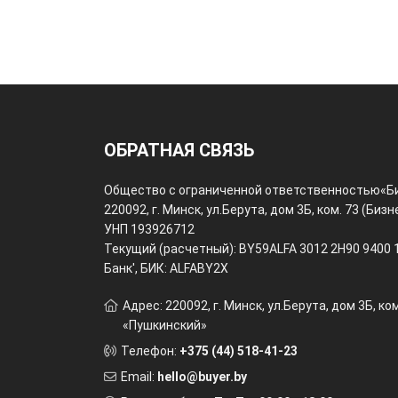
ОБРАТНАЯ СВЯЗЬ
Общество с ограниченной ответственностью
«Б
220092, г. Минск, ул.Берута, дом 3Б, ком. 73 (Би
УНП 193926712
Текущий (расчетный): BY59ALFA 3012 2H90 9400 1
Банк', БИК: ALFABY2X
Адрес: 220092, г. Минск, ул.Берута, дом 3Б, ко
«Пушкинский»
Телефон:
+375 (44) 518-41-23
Email:
hello@buyer.by