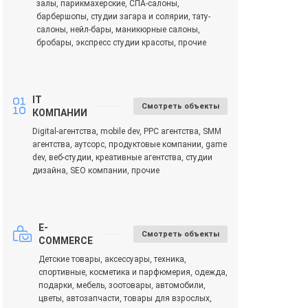
залы, парикмахерские, СПА-салоны,
барбершопы, студии загара и солярии, тату-
салоны, нейл-бары, маникюрные салоны,
бробары, экспресс студии красоты, прочие
IT
Смотреть объекты
КОМПАНИИ
Digital-агентства, mobile dev, PPC агентства, SMM
агентства, аутсорс, продуктовые компании, game
dev, веб-студии, креативные агентства, студии
дизайна, SEO компании, прочие
E-
Смотреть объекты
COMMERCE
Детские товары, аксессуары, техника,
спортивные, косметика и парфюмерия, одежда,
подарки, мебель, зоотовары, автомобили,
цветы, автозапчасти, товары для взрослых,