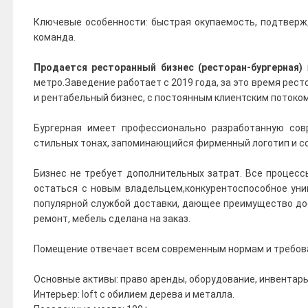
Ключевые особенности:
быстрая окупаемость, подтверж
команда.
Продается ресторанный бизнес (ресторан-бургерная)
метро.Заведение работает с 2019 года, за это время рес
и рентабельный бизнес, с постоянным клиентским потоком
Бургерная имеет профессионально разработанную сов
стильных тонах, запоминающийся фирменный логотип и с
Бизнес не требует дополнительных затрат. Все процесс
остаться с новым владельцем,конкурентоспособное уни
популярной службой доставки, дающее преимущество до
ремонт, мебель сделана на заказ.
Помещение отвечает всем современным нормам и требова
Основные активы: право аренды, оборудование, инвентарь,
Интерьер: loft с обилием дерева и металла.